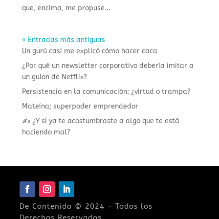
que, encima, me propuse...
« Entradas más antiguas
Un gurú casi me explicó cómo hacer caca
¿Por qué un newsletter corporativo debería imitar a
un guion de Netflix?
Persistencia en la comunicación: ¿virtud o trampa?
Mateína; superpoder emprendedor
✍️ ¿Y si ya te acostumbraste a algo que te está
haciendo mal?
De Contenido © 2024 – Todos los
Derechos Reservados