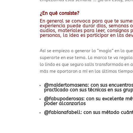
¿En qué consiste?
En general se convoca para que te sume
experiencia puede durar días, semanas o
audios, materiales para leer, consignas
personas, la idea es participar en las de
Así se empieza a generar la “magia” en la qu
superarte en ese tema. La marca te va regalan
lo lindo es que seguro salís transformado en 
más me aportaron a mí en los últimos tiempo
@maidertomasena
:
con sus encuentros
practicado con sus técnicas en sus gru
@fabupoderosas
:
con su excelente mét
poder alcanzarlos
@fabianafabell
:
con sus método cuánti