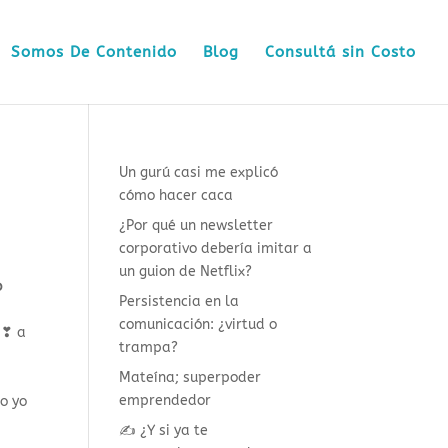
Somos De Contenido
Blog
Consultá sin Costo
Un gurú casi me explicó
cómo hacer caca
¿Por qué un newsletter
corporativo debería imitar a
un guion de Netflix?
o
Persistencia en la
comunicación: ¿virtud o
 ❣ a
trampa?
Mateína; superpoder
emprendedor
mo yo
✍️ ¿Y si ya te