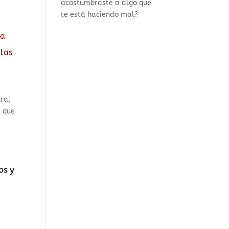
acostumbraste a algo que
te está haciendo mal?
la
 las
ra,
s que
e
os y