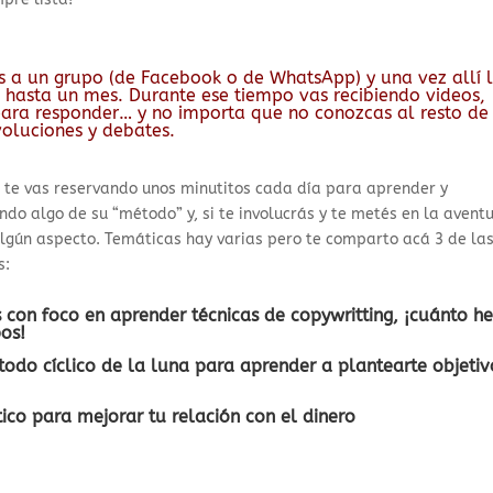
s a un grupo (de Facebook o de WhatsApp) y una vez allí 
 hasta un mes. Durante ese tiempo vas recibiendo videos,
 para responder… y no importa que no conozcas al resto de
voluciones y debates.
e te vas reservando unos minutitos cada día para aprender y
do algo de su “método” y, si te involucrás y te metés en la aventu
algún aspecto. Temáticas hay varias pero te comparto acá 3 de la
s:
 con foco en aprender técnicas de copywritting, ¡cuánto h
pos!
odo cíclico de la luna para aprender a plantearte objetiv
co para mejorar tu relación con el dinero