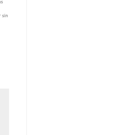
as
s
 sin