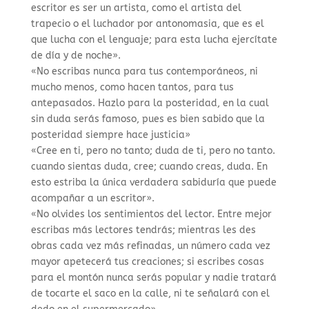
escritor es ser un artista, como el artista del
trapecio o el luchador por antonomasia, que es el
que lucha con el lenguaje; para esta lucha ejercítate
de día y de noche».
«No escribas nunca para tus contemporáneos, ni
mucho menos, como hacen tantos, para tus
antepasados. Hazlo para la posteridad, en la cual
sin duda serás famoso, pues es bien sabido que la
posteridad siempre hace justicia»
«Cree en ti, pero no tanto; duda de ti, pero no tanto.
cuando sientas duda, cree; cuando creas, duda. En
esto estriba la única verdadera sabiduría que puede
acompañar a un escritor».
«No olvides los sentimientos del lector. Entre mejor
escribas más lectores tendrás; mientras les des
obras cada vez más refinadas, un número cada vez
mayor apetecerá tus creaciones; si escribes cosas
para el montón nunca serás popular y nadie tratará
de tocarte el saco en la calle, ni te señalará con el