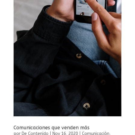
Comunicaciones que venden más
por
De Contenido
|
Nov 16, 2020
|
Comunicación
,