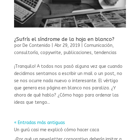
¿Sufrís el síndrome de la hoja en blanco?
por
De Contenido
|
Abr 29, 2019
|
Comunicación
,
consultoría
,
copywrite
,
publicaciones
,
tendencias
¡Tranquilo! A todos nos pasó alguna vez que cuando
decidimos sentarnos a escribir un mail o un post, no
se nos ocurre nada nuevo o interesante. El vértigo
que genera esa página en blanco nos paraliza. ¿Y
ahora de qué hablo? ¿Cómo hago para ordenar las
ideas que tengo...
« Entradas más antiguas
Un gurú casi me explicó cómo hacer caca
¿Por qué un newsletter corporativo debería imitar a